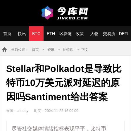
首页
快讯
BTC
ETH
区块链
政策
人物
交易所
DEFI
当前位置：
首页
>
资讯
>
比特币
> 正文
Stellar和Polkadot是导致比
特币10万美元派对延迟的原
因吗Santiment给出答案
来源：u.today
时间：2024-11-28 16:09:09
尽管社交媒体情绪指标表现平平，比特币