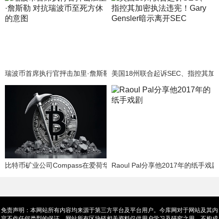
瑞波币首席执行官抨击加里·詹斯勒 对抗瑞波币至死方休的意图
美国18州联合起诉SEC、指控其加密执
比特币矿业公司Compass在爱荷华州设立了一个30兆瓦的矿场。
Raoul Pal分享他2017年的纸手戏剧
免责声明：本网站所有内容均来源于第三方平台及平台用户。今库网对于网站及其内
容不作任何类型的保证，网站所有区块链相关资料仅供用户学习及研究之用，不构成