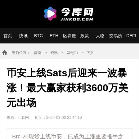
首页
快讯
BTC
ETH
区块链
政策
人物
交易所
DEFI
当前位置：
首页
>
资讯
>
其他币
> 正文
币安上线Sats后迎来一波暴
涨！最大赢家获利3600万美
元出场
来源：互联网
时间：2024-03-03 21:44:10
Brc-20现货上线币安，已成为上涨重要推手之