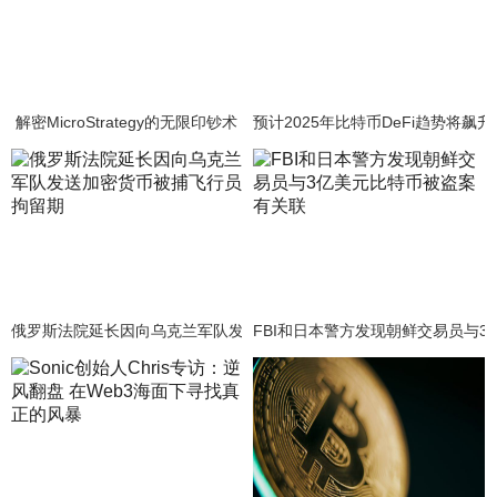
解密MicroStrategy的无限印钞术
预计2025年比特币DeFi趋势将飙升
俄罗斯法院延长因向乌克兰军队发送加密货币被捕飞行员拘留期
FBI和日本警方发现朝鲜交易员与