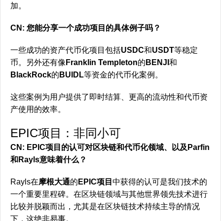
加。
CN: 您能分享一个成功项目的具体例子吗？
一些成功的资产代币化项目包括
USDC
和
USDT
等稳定
币。另外还有像
Franklin Templeton
的
BENJI
和
BlackRock
的
BUIDL
等资金的代币化案例。
这些案例为用户提供了即时结算、更高的流动性和代币资
产使用的效率。
EPIC项目：非同小可
CN: EPIC项目的认可对区块链和代币化领域、以及Parfin
和Rayls意味着什么？
Rayls在
摩根大通
的
EPIC项目
中获得的认可是我们技术的
一个重要里程碑。在区块链领域与其他世界领先技术进行
比较并脱颖而出，尤其是在区块链技术持续主导的情况
下，这绝非易事。