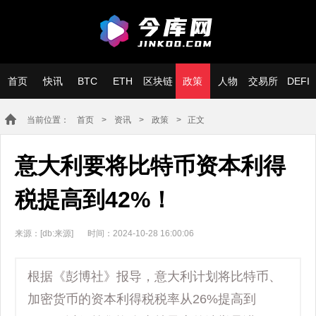
首页
快讯
BTC
ETH
区块链
政策
人物
交易所
DEFI
当前位置：
首页
>
资讯
>
政策
> 正文
意大利要将比特币资本利得
税提高到42%！
来源：[db:来源]
时间：2024-10-28 16:00:06
根据《彭博社》报导，意大利计划将比特币、
加密货币的资本利得税税率从26%提高到