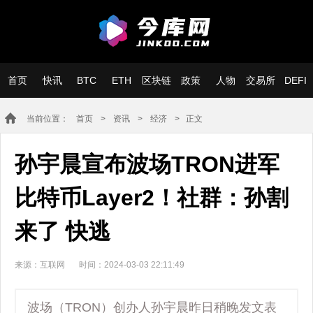
首页
快讯
BTC
ETH
区块链
政策
人物
交易所
DEFI
当前位置：
首页
>
资讯
>
经济
> 正文
孙宇晨宣布波场TRON进军
比特币Layer2！社群：孙割
来了 快逃
来源：互联网
时间：2024-03-03 22:11:49
波场（TRON）创办人孙宇晨昨日稍晚发文表