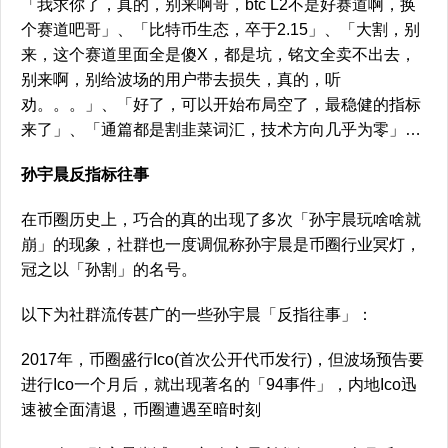
「我求你了，真的，别来啊哥，btc L2不是好赛道啊，换
个赛道吧哥」、「比特币生态，卒于2.15」、「大割，别
来，这个赛道里面全是傻X，都是坑，铭文全卖不出去，
别来啊，别给波场的用户带去损失，真的，听
劝。。。」、「好了，可以开始布局空了，最稳健的指标
来了」、「通篇都是割韭菜词汇，技术方向几乎为零」…
孙宇晨反指标往事
在币圈历史上，巧合的真的出现了多次「孙宇晨玩啥啥就
崩」的现象，社群也一度调侃称孙宇晨是币圈行业冥灯，
冠之以「孙割」的名号。
以下为社群流传甚广的一些孙宇晨「反指往事」：
2017年，币圈盛行Ico(首次公开代币发行)，但波场预告要
进行Ico一个月后，就出现著名的「94事件」，内地Ico迅
速被全面清退，币圈遭遇至暗时刻