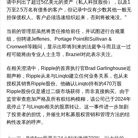
请中列出了超过5亿美元的资产（私人科技股份），以及1
万至2.5万名有债务的客户，但记录中仅有少数其他一般无
担保债权人。客户必须迅速组织起来，否则将被淹没。”
当前的管理层虽然将责任推给前任，并试图进行合规重
组，但聘请Jefferies、Portage Point和Sullivan &
Cromwell等顾问，显示出即将到来的法庭争斗而且这一过
程可能将由专业人士主导，Braziel对此表示关注。
在相关澄清中，Ripple的首席执行官Brad Garlinghouse近
期声称，Ripple从未与Linqto建立任何业务关系，也从未
授权其销售Ripple股份。他确认Linqto持有的470万股
Ripple股份仅是通过二级市场获得，而非直接购买。由于
监管审查愈加严格及所有权结构模糊，该公司已于2024年
底停止了与Linqto相关的股票转让。这一事件进一步加剧
了投资者的担忧，并催生对私募股权营销和管理方法的结
构性改革的呼声。