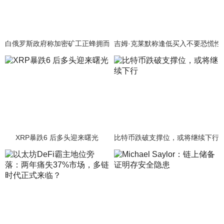
白俄罗斯政府称加密矿工正蜂拥而至该国
吉姆·克莱默称逢低买入不要恐慌性
XRP暴跌6 后多头迎来曙光
比特币跌破支撑位，或将继续下行