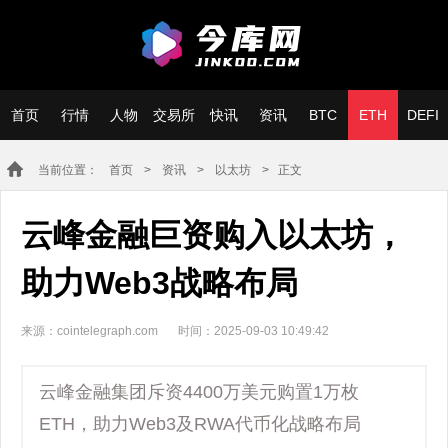
首页
行情
人物
交易所
快讯
资讯
BTC
ETH
DEFI
当前位置：
首页
>
资讯
>
以太坊
> 正文
云峰金融巨资购入以太坊，
助力Web3战略布局
来源：cointelegraph.com
时间：2025-09-03 10:49:42
云峰金融集团斥资4400万美元购置1万枚
ETH，助力Web3及RWA代币化战略布局