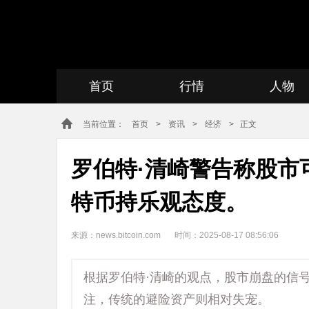
首页
行情
人物
当前位置：
首页
>
资讯
>
经济
> 正文
罗伯特·清崎警告称股市
特币持乐观态度。
来源：news.bitcoin.com
时间：2025-08-17 08:56:06
根据罗伯特·清崎的观点，股市崩盘的信
注，传统的避险资产则相对失宠。