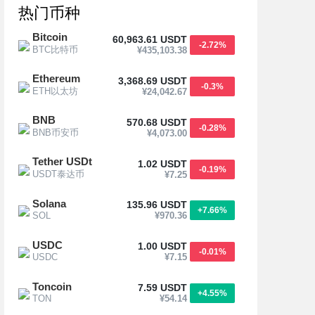
热门币种
Bitcoin
60,963.61 USDT
-2.72%
BTC比特币
¥435,103.38
Ethereum
3,368.69 USDT
-0.3%
ETH以太坊
¥24,042.67
BNB
570.68 USDT
-0.28%
BNB币安币
¥4,073.00
Tether USDt
1.02 USDT
-0.19%
USDT泰达币
¥7.25
Solana
135.96 USDT
+7.66%
SOL
¥970.36
USDC
1.00 USDT
-0.01%
USDC
¥7.15
Toncoin
7.59 USDT
+4.55%
TON
¥54.14