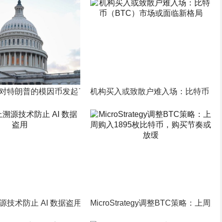
2亿美元。
对特朗普的模因币发起了强烈批评，同时指责埃隆·马斯克的DO
机构买入或致散户难入场：比特币（B
 与 X 平台抢先锁定潜在加密宝石
源技术防止 AI 数据盗用
MicroStrategy调整BTC策略：