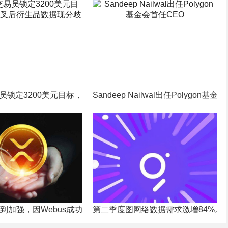
会撤销对嘉楠的诉讼 瑞波在加密储备公告后解锁10亿枚XRP UT
员锁定3200美元目标，黄金交叉后衍生品数据现分歧
Sandeep Nailwal出任Polygon基
反弹？
得到加强，因Webus成功获得1亿美元的股权融资协议。
第二季度图网络数据需求激增84%。