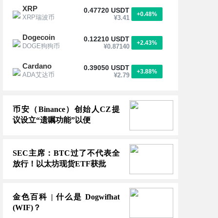
XRP
0.47720 USDT
+0.48%
XRP瑞波币
¥3.41
Dogecoin
0.12210 USDT
+2.43%
DOGE狗狗币
¥0.87140
Cardano
0.39050 USDT
+3.88%
ADA艾达币
¥2.79
GE令消费者保护措施受到削弱。
TC）市场或面临新格局
币安（Binance）创始人CZ提
议设立“遗嘱功能”以便
SEC主席：BTC过了不代表全
放行！以太坊现货ETF获批
金色百科 | 什么是 Dogwifhat
上周购入1895枚比特币，购买节奏或放缓
(WIF)？